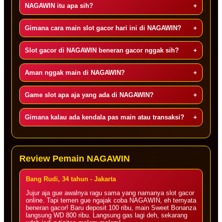
NAGAWIN itu apa sih?
+
Gimana cara main slot gacor hari ini di NAGAWIN?
+
Slot gacor di NAGAWIN beneran gacor nggak sih?
+
Aman nggak main di NAGAWIN?
+
Game slot apa aja yang ada di NAGAWIN?
+
Gimana kalau ada kendala pas main atau transaksi?
+
Review Pemain NAGAWIN
Bang Rudi, 34 tahun - Jakarta
Jujur aja gue awalnya ragu sama yang namanya slot gacor
online. Tapi temen gue ngajak coba NAGAWIN, eh ternyata
beneran gacor! Baru deposit 100 ribu, main Sweet Bonanza
langsung WD 800 ribu. Langsung gas lagi deh, sekarang
udah jadi rutinitas malem-malem!