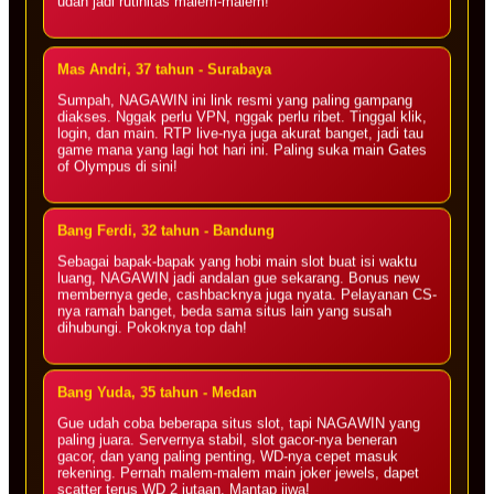
Mas Andri, 37 tahun - Surabaya
Sumpah, NAGAWIN ini link resmi yang paling gampang
diakses. Nggak perlu VPN, nggak perlu ribet. Tinggal klik,
login, dan main. RTP live-nya juga akurat banget, jadi tau
game mana yang lagi hot hari ini. Paling suka main Gates
of Olympus di sini!
Bang Ferdi, 32 tahun - Bandung
Sebagai bapak-bapak yang hobi main slot buat isi waktu
luang, NAGAWIN jadi andalan gue sekarang. Bonus new
membernya gede, cashbacknya juga nyata. Pelayanan CS-
nya ramah banget, beda sama situs lain yang susah
dihubungi. Pokoknya top dah!
Bang Yuda, 35 tahun - Medan
Gue udah coba beberapa situs slot, tapi NAGAWIN yang
paling juara. Servernya stabil, slot gacor-nya beneran
gacor, dan yang paling penting, WD-nya cepet masuk
rekening. Pernah malem-malem main joker jewels, dapet
scatter terus WD 2 jutaan. Mantap jiwa!