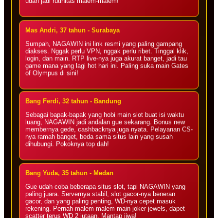
Mas Andri, 37 tahun - Surabaya
Sumpah, NAGAWIN ini link resmi yang paling gampang
diakses. Nggak perlu VPN, nggak perlu ribet. Tinggal klik,
login, dan main. RTP live-nya juga akurat banget, jadi tau
game mana yang lagi hot hari ini. Paling suka main Gates
of Olympus di sini!
Bang Ferdi, 32 tahun - Bandung
Sebagai bapak-bapak yang hobi main slot buat isi waktu
luang, NAGAWIN jadi andalan gue sekarang. Bonus new
membernya gede, cashbacknya juga nyata. Pelayanan CS-
nya ramah banget, beda sama situs lain yang susah
dihubungi. Pokoknya top dah!
Bang Yuda, 35 tahun - Medan
Gue udah coba beberapa situs slot, tapi NAGAWIN yang
paling juara. Servernya stabil, slot gacor-nya beneran
gacor, dan yang paling penting, WD-nya cepet masuk
rekening. Pernah malem-malem main joker jewels, dapet
scatter terus WD 2 jutaan. Mantap jiwa!