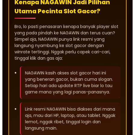
Kenapa NAGAWIN Jadi Pilihan
Utama Pecinta Slot Gacor?
Bro, lo pasti penasaran kenapa banyak player slot
yang pada pindah ke NAGAWIN dan terus cuan?
Simpel aja, NAGAWIN punya link resmi yang
langsung nyambung ke slot gacor dengan
winrate tertinggi. Nggak perlu capek cari-cari,
tinggal klik dan gas aja:
NAGAWIN kasih akses slot gacor hari ini
yang beneran gacor, bukan cuma slogan.
Setiap hari ada update RTP live biar lo tau
game mana yang lagi panas-panasnya.
Link resmi NAGAWIN bisa diakses dari mana
aja, mau dari HP, laptop, atau tablet. Nggak
lemot, nggak ribet, tinggal login dan
langsung main.