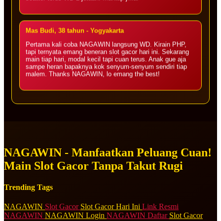
Mas Budi, 38 tahun - Yogyakarta
Pertama kali coba NAGAWIN langsung WD. Kirain PHP,
tapi ternyata emang beneran slot gacor hari ini. Sekarang
main tiap hari, modal kecil tapi cuan terus. Anak gue aja
sampe heran bapaknya kok senyum-senyum sendiri tiap
malem. Thanks NAGAWIN, lo emang the best!
NAGAWIN - Manfaatkan Peluang Cuan!
Main Slot Gacor Tanpa Takut Rugi
Trending Tags
NAGAWIN
Slot Gacor
Slot Gacor Hari Ini
Link Resmi
NAGAWIN
NAGAWIN Login
NAGAWIN Daftar
Slot Gacor