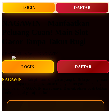
LOGIN
DAFTAR
NAGAWIN - Manfaatkan
Peluang Cuan! Main Slot
Gacor Tanpa Takut Rugi
GRATIS
Akses Resmi NAGAWIN
LOGIN
DAFTAR
NAGAWIN
adalah platform slot gacor yang kasih lo peluang cuan
beneran tanpa takut rugi. Kalau lo lagi nyari slot gacor hari ini yang
gacor parah, NAGAWIN jawabannya. Banyak player udah buktiin
sendiri, tinggal gas aja bosku!