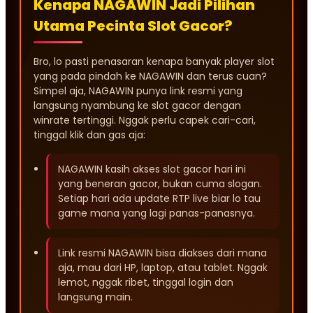
Kenapa NAGAWIN Jadi Pilihan
Utama Pecinta Slot Gacor?
Bro, lo pasti penasaran kenapa banyak player slot
yang pada pindah ke NAGAWIN dan terus cuan?
Simpel aja, NAGAWIN punya link resmi yang
langsung nyambung ke slot gacor dengan
winrate tertinggi. Nggak perlu capek cari-cari,
tinggal klik dan gas aja:
NAGAWIN kasih akses slot gacor hari ini
yang beneran gacor, bukan cuma slogan.
Setiap hari ada update RTP live biar lo tau
game mana yang lagi panas-panasnya.
Link resmi NAGAWIN bisa diakses dari mana
aja, mau dari HP, laptop, atau tablet. Nggak
lemot, nggak ribet, tinggal login dan
langsung main.