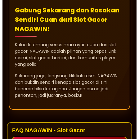
Gabung Sekarang dan Rasakan
Sendiri Cuan dari Slot Gacor
NAGAWIN!
Kalau lo emang serius mau nyari cuan dari slot
gacor, NAGAWIN adalah pilihan yang tepat. Link
resmi, slot gacor hari ini, dan komunitas player
yang solid.
Sekarang juga, langsung klik link resmi NAGAWIN
dan buktiin sendiri kenapa slot gacor di sini
beneran bikin ketagihan. Jangan cuma jadi
penonton, jadi juaranya, bosku!
FAQ NAGAWIN - Slot Gacor