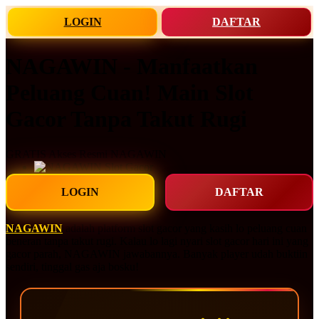
LOGIN
DAFTAR
NAGAWIN - Manfaatkan
Peluang Cuan! Main Slot
Gacor Tanpa Takut Rugi
GRATIS
Akses Resmi NAGAWIN
LOGIN
DAFTAR
NAGAWIN
adalah platform slot gacor yang kasih lo peluang cuan
beneran tanpa takut rugi. Kalau lo lagi nyari slot gacor hari ini yang
gacor parah, NAGAWIN jawabannya. Banyak player udah buktiin
sendiri, tinggal gas aja bosku!