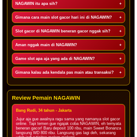
NAGAWIN itu apa sih?
+
Gimana cara main slot gacor hari ini di NAGAWIN?
+
Slot gacor di NAGAWIN beneran gacor nggak sih?
+
Aman nggak main di NAGAWIN?
+
Game slot apa aja yang ada di NAGAWIN?
+
Gimana kalau ada kendala pas main atau transaksi?
+
Review Pemain NAGAWIN
Bang Rudi, 34 tahun - Jakarta
Jujur aja gue awalnya ragu sama yang namanya slot gacor
online. Tapi temen gue ngajak coba NAGAWIN, eh ternyata
beneran gacor! Baru deposit 100 ribu, main Sweet Bonanza
langsung WD 800 ribu. Langsung gas lagi deh, sekarang
udah jadi rutinitas malem-malem!