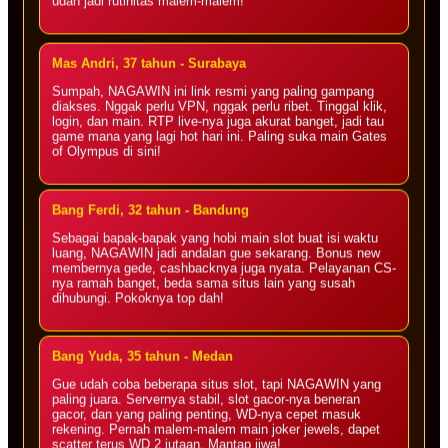
Mas Andri, 37 tahun - Surabaya
Sumpah, NAGAWIN ini link resmi yang paling gampang
diakses. Nggak perlu VPN, nggak perlu ribet. Tinggal klik,
login, dan main. RTP live-nya juga akurat banget, jadi tau
game mana yang lagi hot hari ini. Paling suka main Gates
of Olympus di sini!
Bang Ferdi, 32 tahun - Bandung
Sebagai bapak-bapak yang hobi main slot buat isi waktu
luang, NAGAWIN jadi andalan gue sekarang. Bonus new
membernya gede, cashbacknya juga nyata. Pelayanan CS-
nya ramah banget, beda sama situs lain yang susah
dihubungi. Pokoknya top dah!
Bang Yuda, 35 tahun - Medan
Gue udah coba beberapa situs slot, tapi NAGAWIN yang
paling juara. Servernya stabil, slot gacor-nya beneran
gacor, dan yang paling penting, WD-nya cepet masuk
rekening. Pernah malem-malem main joker jewels, dapet
scatter terus WD 2 jutaan. Mantap jiwa!