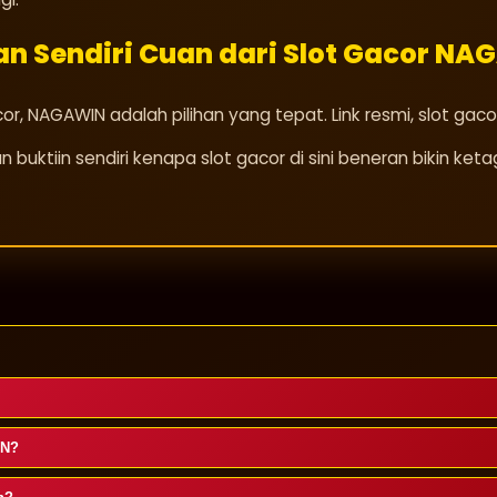
 Sendiri Cuan dari Slot Gacor NA
r, NAGAWIN adalah pilihan yang tepat. Link resmi, slot gacor 
n buktiin sendiri kenapa slot gacor di sini beneran bikin ket
IN?