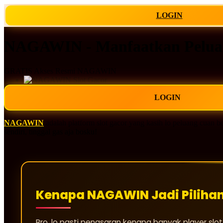
LOGIN
NAGAWIN - Manfaatkan Peluan
GRATIS
Akses Resmi NAGAWIN
LOGIN
NAGAWIN
adalah platform slot gacor yang kasih lo peluang cuan b
sendiri, tinggal gas aja bosku!
Kenapa NAGAWIN Jadi Pilihan
Bro, lo pasti penasaran kenapa banyak player sl