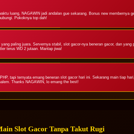
i waktu luang, NAGAWIN jadi andalan gue sekarang. Bonus new membernya g
hubungi. Pokoknya top dah!
ang paling juara. Servernya stabil, slot gacor-nya beneran gacor, dan yang
ter terus WD 2 jutaan. Mantap jiwa!
, tapi ternyata emang beneran slot gacor hari ini. Sekarang main tiap hari,
malem. Thanks NAGAWIN, lo emang the best!
in Slot Gacor Tanpa Takut Rugi