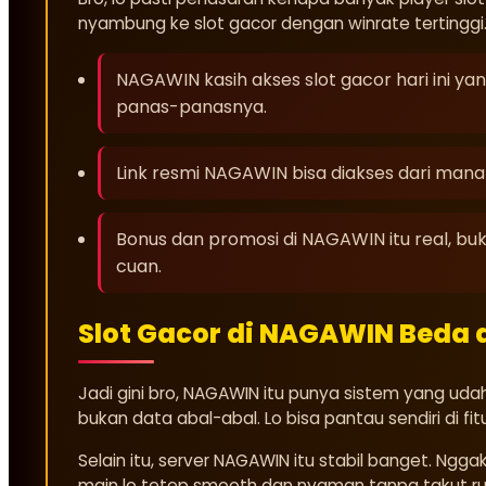
nyambung ke slot gacor dengan winrate tertinggi. N
NAGAWIN kasih akses slot gacor hari ini ya
panas-panasnya.
Link resmi NAGAWIN bisa diakses dari mana a
Bonus dan promosi di NAGAWIN itu real, bu
cuan.
Slot Gacor di NAGAWIN Beda d
Jadi gini bro, NAGAWIN itu punya sistem yang udah 
bukan data abal-abal. Lo bisa pantau sendiri di fitu
Selain itu, server NAGAWIN itu stabil banget. Ng
main lo tetep smooth dan nyaman tanpa takut ru