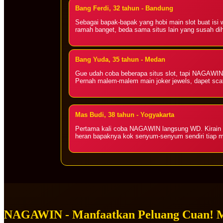
Bang Ferdi, 32 tahun - Bandung
Sebagai bapak-bapak yang hobi main slot buat is
ramah banget, beda sama situs lain yang susah di
Bang Yuda, 35 tahun - Medan
Gue udah coba beberapa situs slot, tapi NAGAWIN y
Pernah malem-malem main joker jewels, dapet scat
Mas Budi, 38 tahun - Yogyakarta
Pertama kali coba NAGAWIN langsung WD. Kirain PHP
heran bapaknya kok senyum-senyum sendiri tiap 
NAGAWIN - Manfaatkan Peluang Cuan! Ma