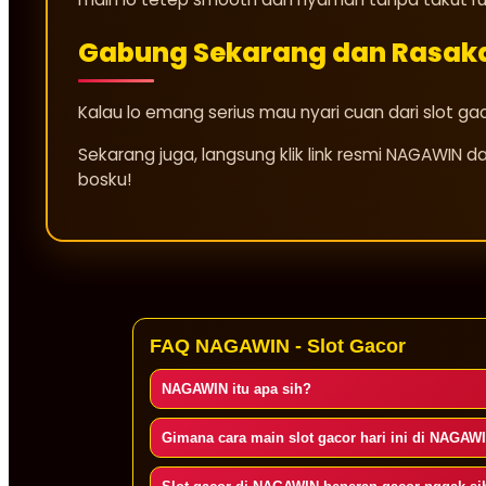
Gabung Sekarang dan Rasakan
Kalau lo emang serius mau nyari cuan dari slot gaco
Sekarang juga, langsung klik link resmi NAGAWIN da
bosku!
FAQ NAGAWIN - Slot Gacor
NAGAWIN itu apa sih?
Gimana cara main slot gacor hari ini di NAGAW