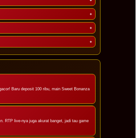
+
+
+
+
gacor! Baru deposit 100 ribu, main Sweet Bonanza
n. RTP live-nya juga akurat banget, jadi tau game