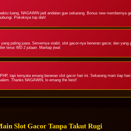
i waktu luang, NAGAWIN jadi andalan gue sekarang. Bonus new membernya g
hubungi. Pokoknya top dah!
ang paling juara. Servernya stabil, slot gacor-nya beneran gacor, dan yang
ter terus WD 2 jutaan. Mantap jiwa!
, tapi ternyata emang beneran slot gacor hari ini. Sekarang main tiap hari,
malem. Thanks NAGAWIN, lo emang the best!
in Slot Gacor Tanpa Takut Rugi