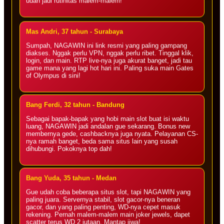
Mas Andri, 37 tahun - Surabaya
Sumpah, NAGAWIN ini link resmi yang paling gampang
diakses. Nggak perlu VPN, nggak perlu ribet. Tinggal klik,
login, dan main. RTP live-nya juga akurat banget, jadi tau
game mana yang lagi hot hari ini. Paling suka main Gates
of Olympus di sini!
Bang Ferdi, 32 tahun - Bandung
Sebagai bapak-bapak yang hobi main slot buat isi waktu
luang, NAGAWIN jadi andalan gue sekarang. Bonus new
membernya gede, cashbacknya juga nyata. Pelayanan CS-
nya ramah banget, beda sama situs lain yang susah
dihubungi. Pokoknya top dah!
Bang Yuda, 35 tahun - Medan
Gue udah coba beberapa situs slot, tapi NAGAWIN yang
paling juara. Servernya stabil, slot gacor-nya beneran
gacor, dan yang paling penting, WD-nya cepet masuk
rekening. Pernah malem-malem main joker jewels, dapet
scatter terus WD 2 jutaan. Mantap jiwa!