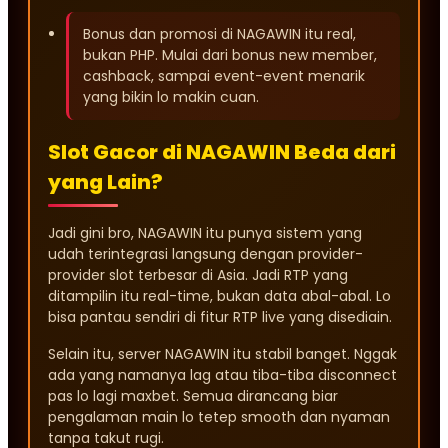
Bonus dan promosi di NAGAWIN itu real,
bukan PHP. Mulai dari bonus new member,
cashback, sampai event-event menarik
yang bikin lo makin cuan.
Slot Gacor di NAGAWIN Beda dari
yang Lain?
Jadi gini bro, NAGAWIN itu punya sistem yang
udah terintegrasi langsung dengan provider-
provider slot terbesar di Asia. Jadi RTP yang
ditampilin itu real-time, bukan data abal-abal. Lo
bisa pantau sendiri di fitur RTP live yang disediain.
Selain itu, server NAGAWIN itu stabil banget. Nggak
ada yang namanya lag atau tiba-tiba disconnect
pas lo lagi maxbet. Semua dirancang biar
pengalaman main lo tetep smooth dan nyaman
tanpa takut rugi.