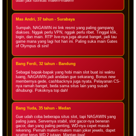
Mas Andri, 37 tahun - Surabaya
Sumpah, NAGAWIN ini link resmi yang paling gampang
diakses. Nggak perlu VPN, nggak perlu ribet. Tinggal klik,
login, dan main. RTP live-nya juga akurat banget, jadi tau
game mana yang lagi hot hari ini. Paling suka main Gates
of Olympus di sini!
Bang Ferdi, 32 tahun - Bandung
Sebagai bapak-bapak yang hobi main slot buat isi waktu
luang, NAGAWIN jadi andalan gue sekarang. Bonus new
membernya gede, cashbacknya juga nyata. Pelayanan CS-
nya ramah banget, beda sama situs lain yang susah
dihubungi. Pokoknya top dah!
Bang Yuda, 35 tahun - Medan
Gue udah coba beberapa situs slot, tapi NAGAWIN yang
paling juara. Servernya stabil, slot gacor-nya beneran
gacor, dan yang paling penting, WD-nya cepet masuk
rekening. Pernah malem-malem main joker jewels, dapet
scatter terus WD 2 jutaan. Mantap jiwa!