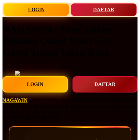
LOGIN
DAFTAR
NAGAWIN - Manfaatkan
Peluang Cuan! Main Slot
Gacor Tanpa Takut Rugi
GRATIS
Akses Resmi NAGAWIN
LOGIN
DAFTAR
NAGAWIN
adalah platform slot gacor yang kasih lo peluang cuan
beneran tanpa takut rugi. Kalau lo lagi nyari slot gacor hari ini yang
gacor parah, NAGAWIN jawabannya. Banyak player udah buktiin
sendiri, tinggal gas aja bosku!