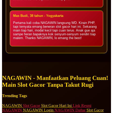
Mas Budi, 38 tahun - Yogyakarta
Pertama kali coba NAGAWIN langsung WD. Kirain PHP,
tapi ternyata emang beneran slot gacor hari ini. Sekarang
main tiap hari, modal kecil tapi cuan terus. Anak gue aja
sampe heran bapaknya kok senyum-senyum sendiri tiap
malem. Thanks NAGAWIN, lo emang the best!
NAGAWIN - Manfaatkan Peluang Cuan!
Main Slot Gacor Tanpa Takut Rugi
Trending Tags
NAGAWIN
Slot Gacor
Slot Gacor Hari Ini
Link Resmi
NAGAWIN
NAGAWIN Login
NAGAWIN Daftar
Slot Gacor