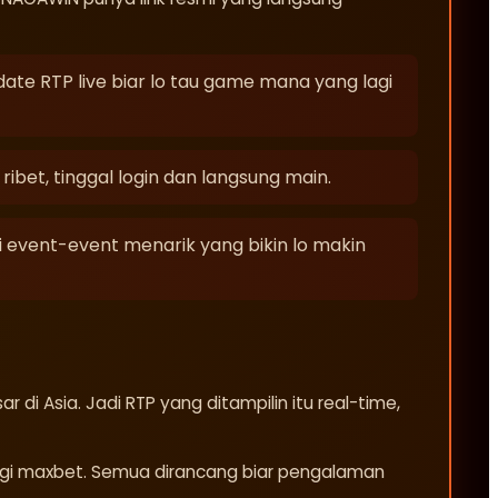
ate RTP live biar lo tau game mana yang lagi
ribet, tinggal login dan langsung main.
 event-event menarik yang bikin lo makin
 di Asia. Jadi RTP yang ditampilin itu real-time,
 lagi maxbet. Semua dirancang biar pengalaman