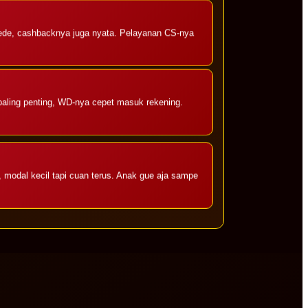
ede, cashbacknya juga nyata. Pelayanan CS-nya
 paling penting, WD-nya cepet masuk rekening.
 modal kecil tapi cuan terus. Anak gue aja sampe