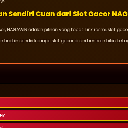
 Sendiri Cuan dari Slot Gacor NA
r, NAGAWIN adalah pilihan yang tepat. Link resmi, slot gacor 
n buktiin sendiri kenapa slot gacor di sini beneran bikin ket
IN?