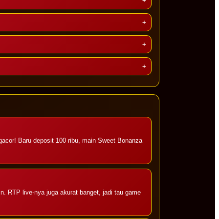
+
+
+
+
gacor! Baru deposit 100 ribu, main Sweet Bonanza
n. RTP live-nya juga akurat banget, jadi tau game