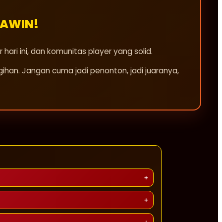
GAWIN!
hari ini, dan komunitas player yang solid.
agihan. Jangan cuma jadi penonton, jadi juaranya,
+
+