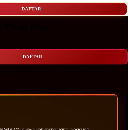
DAFTAR
 Takut Rugi
DAFTAR
g gacor parah, NAGAWIN jawabannya. Banyak player udah buktiin
, NAGAWIN punya link resmi yang langsung