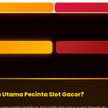
g Cuan! Main Slot Gacor Tanpa
eneran tanpa takut rugi. Kalau lo lagi nyari slot gacor hari ini yan
 Utama Pecinta Slot Gacor?
ot yang pada pindah ke NAGAWIN dan terus cuan? Simpel aja