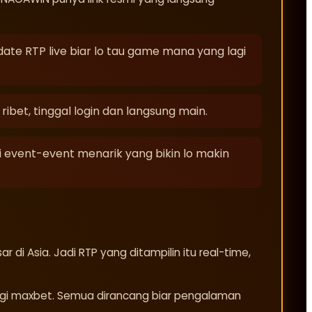
ate RTP live biar lo tau game mana yang lagi
ribet, tinggal login dan langsung main.
 event-event menarik yang bikin lo makin
 di Asia. Jadi RTP yang ditampilin itu real-time,
 lagi maxbet. Semua dirancang biar pengalaman