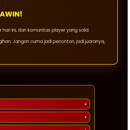
GAWIN!
hari ini, dan komunitas player yang solid.
agihan. Jangan cuma jadi penonton, jadi juaranya,
+
+