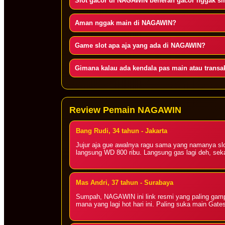
Slot gacor di NAGAWIN beneran gacor nggak si
Aman nggak main di NAGAWIN?
Game slot apa aja yang ada di NAGAWIN?
Gimana kalau ada kendala pas main atau transa
Review Pemain NAGAWIN
Bang Rudi, 34 tahun - Jakarta
Jujur aja gue awalnya ragu sama yang namanya slo
langsung WD 800 ribu. Langsung gas lagi deh, sek
Mas Andri, 37 tahun - Surabaya
Sumpah, NAGAWIN ini link resmi yang paling gampan
mana yang lagi hot hari ini. Paling suka main Gates