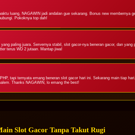
i waktu luang, NAGAWIN jadi andalan gue sekarang. Bonus new membernya g
hubungi. Pokoknya top dah!
ang paling juara. Servernya stabil, slot gacor-nya beneran gacor, dan yang
ter terus WD 2 jutaan. Mantap jiwa!
, tapi ternyata emang beneran slot gacor hari ini. Sekarang main tiap hari,
malem. Thanks NAGAWIN, lo emang the best!
in Slot Gacor Tanpa Takut Rugi