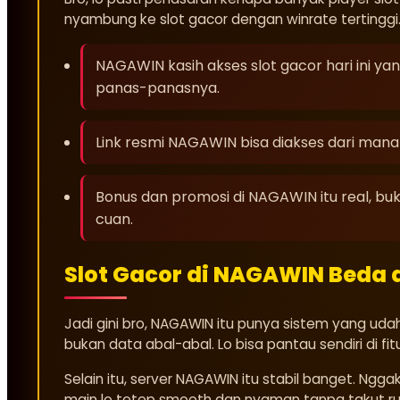
nyambung ke slot gacor dengan winrate tertinggi. N
NAGAWIN kasih akses slot gacor hari ini ya
panas-panasnya.
Link resmi NAGAWIN bisa diakses dari mana a
Bonus dan promosi di NAGAWIN itu real, bu
cuan.
Slot Gacor di NAGAWIN Beda d
Jadi gini bro, NAGAWIN itu punya sistem yang udah 
bukan data abal-abal. Lo bisa pantau sendiri di fitu
Selain itu, server NAGAWIN itu stabil banget. Ng
main lo tetep smooth dan nyaman tanpa takut ru