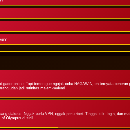
h?
ksi?
t gacor online. Tapi temen gue ngajak coba NAGAWIN, eh ternyata beneran 
arang udah jadi rutinitas malem-malem!
g diakses. Nggak perlu VPN, nggak perlu ribet. Tinggal klik, login, dan mai
 of Olympus di sini!