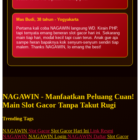
Mas Budi, 38 tahun - Yogyakarta
Pertama kali coba NAGAWIN langsung WD. Kirain PHP,
tapi ternyata emang beneran slot gacor hari ini. Sekarang
main tiap hari, modal kecil tapi cuan terus. Anak gue aja
sampe heran bapaknya kok senyum-senyum sendiri tiap
malem. Thanks NAGAWIN, lo emang the best!
NAGAWIN - Manfaatkan Peluang Cuan!
Main Slot Gacor Tanpa Takut Rugi
Trending Tags
NAGAWIN
Slot Gacor
Slot Gacor Hari Ini
Link Resmi
NAGAWIN
NAGAWIN Login
NAGAWIN Daftar
Slot Gacor