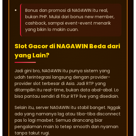
Bonus dan promosi di NAGAWIN itu real,
bukan PHP. Mulai dari bonus new member,
cashback, sampai event-event menarik
yang bikin lo makin cuan.
Slot Gacor di NAGAWIN Beda dari
yang Lain?
Jadi gini bro, NAGAWIN itu punya sistem yang
udah terintegrasi langsung dengan provider-
provider slot terbesar di Asia. Jadi RTP yang
ditampilin itu real-time, bukan data abal-abal. Lo
bisa pantau sendiri di fitur RTP live yang disediain.
Selain itu, server NAGAWIN itu stabil banget. Nggak
ada yang namanya lag atau tiba-tiba disconnect
pas lo lagi maxbet. Semua dirancang biar
pengalaman main lo tetep smooth dan nyaman
tanpa takut rugi.