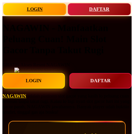
LOGIN
DAFTAR
NAGAWIN - Manfaatkan
Peluang Cuan! Main Slot
Gacor Tanpa Takut Rugi
GRATIS
Akses Resmi NAGAWIN
LOGIN
DAFTAR
NAGAWIN
adalah platform slot gacor yang kasih lo peluang cuan
beneran tanpa takut rugi. Kalau lo lagi nyari slot gacor hari ini yang
gacor parah, NAGAWIN jawabannya. Banyak player udah buktiin
sendiri, tinggal gas aja bosku!