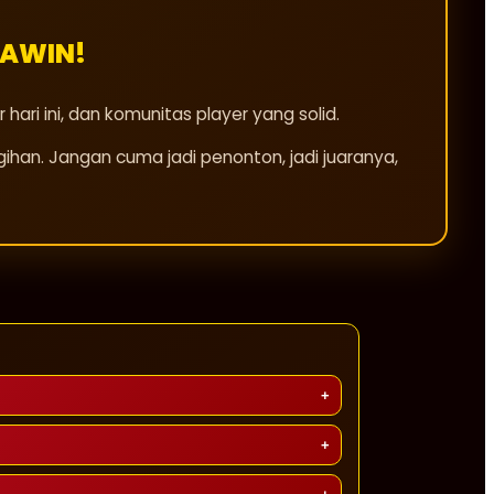
GAWIN!
hari ini, dan komunitas player yang solid.
agihan. Jangan cuma jadi penonton, jadi juaranya,
+
+