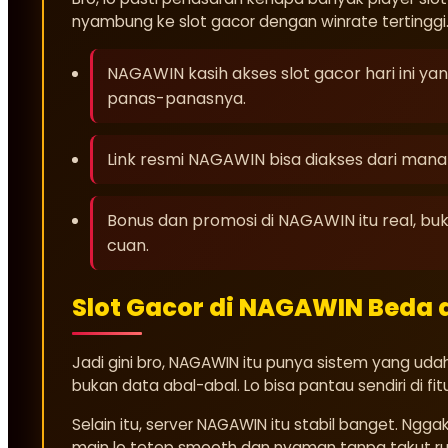
nyambung ke slot gacor dengan winrate tertinggi. N
NAGAWIN kasih akses slot gacor hari ini ya
panas-panasnya.
Link resmi NAGAWIN bisa diakses dari mana a
Bonus dan promosi di NAGAWIN itu real, bu
cuan.
Slot Gacor di NAGAWIN Beda d
Jadi gini bro, NAGAWIN itu punya sistem yang udah 
bukan data abal-abal. Lo bisa pantau sendiri di fitu
Selain itu, server NAGAWIN itu stabil banget. Ng
main lo tetep smooth dan nyaman tanpa takut ru