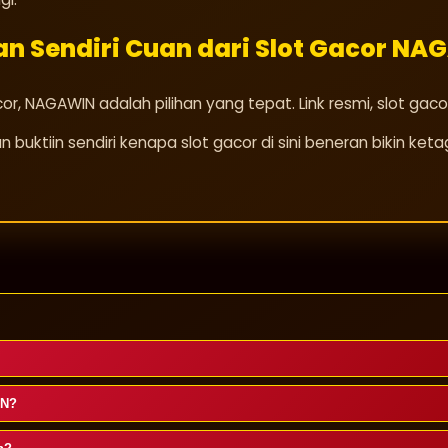
 Sendiri Cuan dari Slot Gacor NA
r, NAGAWIN adalah pilihan yang tepat. Link resmi, slot gacor 
n buktiin sendiri kenapa slot gacor di sini beneran bikin ket
IN?