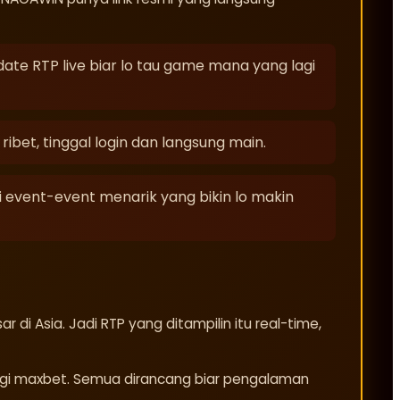
ate RTP live biar lo tau game mana yang lagi
ribet, tinggal login dan langsung main.
 event-event menarik yang bikin lo makin
 di Asia. Jadi RTP yang ditampilin itu real-time,
 lagi maxbet. Semua dirancang biar pengalaman