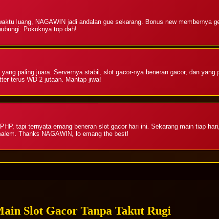
i waktu luang, NAGAWIN jadi andalan gue sekarang. Bonus new membernya g
hubungi. Pokoknya top dah!
ang paling juara. Servernya stabil, slot gacor-nya beneran gacor, dan yang
ter terus WD 2 jutaan. Mantap jiwa!
, tapi ternyata emang beneran slot gacor hari ini. Sekarang main tiap hari,
malem. Thanks NAGAWIN, lo emang the best!
in Slot Gacor Tanpa Takut Rugi