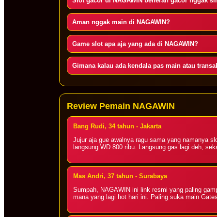
Slot gacor di NAGAWIN beneran gacor nggak si
Aman nggak main di NAGAWIN?
Game slot apa aja yang ada di NAGAWIN?
Gimana kalau ada kendala pas main atau transa
Review Pemain NAGAWIN
Bang Rudi, 34 tahun - Jakarta
Jujur aja gue awalnya ragu sama yang namanya slo
langsung WD 800 ribu. Langsung gas lagi deh, sek
Mas Andri, 37 tahun - Surabaya
Sumpah, NAGAWIN ini link resmi yang paling gampan
mana yang lagi hot hari ini. Paling suka main Gates