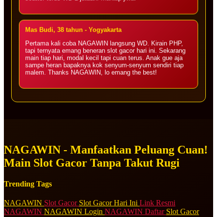
Mas Budi, 38 tahun - Yogyakarta
Pertama kali coba NAGAWIN langsung WD. Kirain PHP,
tapi ternyata emang beneran slot gacor hari ini. Sekarang
main tiap hari, modal kecil tapi cuan terus. Anak gue aja
sampe heran bapaknya kok senyum-senyum sendiri tiap
malem. Thanks NAGAWIN, lo emang the best!
NAGAWIN - Manfaatkan Peluang Cuan!
Main Slot Gacor Tanpa Takut Rugi
Trending Tags
NAGAWIN
Slot Gacor
Slot Gacor Hari Ini
Link Resmi
NAGAWIN
NAGAWIN Login
NAGAWIN Daftar
Slot Gacor