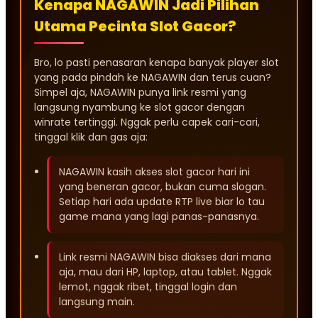
Kenapa NAGAWIN Jadi Pilihan
Utama Pecinta Slot Gacor?
Bro, lo pasti penasaran kenapa banyak player slot
yang pada pindah ke NAGAWIN dan terus cuan?
Simpel aja, NAGAWIN punya link resmi yang
langsung nyambung ke slot gacor dengan
winrate tertinggi. Nggak perlu capek cari-cari,
tinggal klik dan gas aja:
NAGAWIN kasih akses slot gacor hari ini
yang beneran gacor, bukan cuma slogan.
Setiap hari ada update RTP live biar lo tau
game mana yang lagi panas-panasnya.
Link resmi NAGAWIN bisa diakses dari mana
aja, mau dari HP, laptop, atau tablet. Nggak
lemot, nggak ribet, tinggal login dan
langsung main.