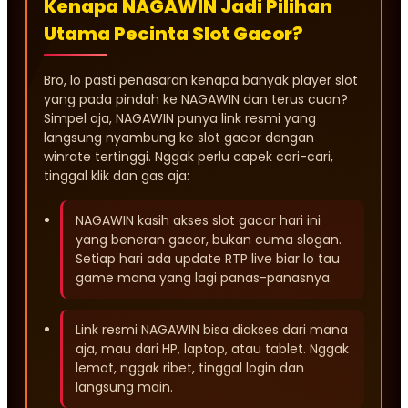
Kenapa NAGAWIN Jadi Pilihan
Utama Pecinta Slot Gacor?
Bro, lo pasti penasaran kenapa banyak player slot
yang pada pindah ke NAGAWIN dan terus cuan?
Simpel aja, NAGAWIN punya link resmi yang
langsung nyambung ke slot gacor dengan
winrate tertinggi. Nggak perlu capek cari-cari,
tinggal klik dan gas aja:
NAGAWIN kasih akses slot gacor hari ini
yang beneran gacor, bukan cuma slogan.
Setiap hari ada update RTP live biar lo tau
game mana yang lagi panas-panasnya.
Link resmi NAGAWIN bisa diakses dari mana
aja, mau dari HP, laptop, atau tablet. Nggak
lemot, nggak ribet, tinggal login dan
langsung main.