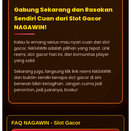
Gabung Sekarang dan Rasakan
Sendiri Cuan dari Slot Gacor
NAGAWIN!
Kalau lo emang serius mau nyari cuan dari slot
gacor, NAGAWIN adalah pilihan yang tepat. Link
resmi, slot gacor hari ini, dan komunitas player
yang solid.
Sekarang juga, langsung klik link resmi NAGAWIN
dan buktiin sendiri kenapa slot gacor di sini
beneran bikin ketagihan. Jangan cuma jadi
penonton, jadi juaranya, bosku!
FAQ NAGAWIN - Slot Gacor