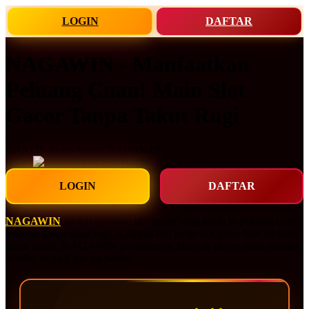
LOGIN
DAFTAR
NAGAWIN - Manfaatkan
Peluang Cuan! Main Slot
Gacor Tanpa Takut Rugi
GRATIS
Akses Resmi NAGAWIN
LOGIN
DAFTAR
NAGAWIN
adalah platform slot gacor yang kasih lo peluang cuan
beneran tanpa takut rugi. Kalau lo lagi nyari slot gacor hari ini yang
gacor parah, NAGAWIN jawabannya. Banyak player udah buktiin
sendiri, tinggal gas aja bosku!