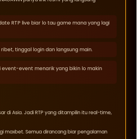
ate RTP live biar lo tau game mana yang lagi
ribet, tinggal login dan langsung main.
 event-event menarik yang bikin lo makin
 di Asia. Jadi RTP yang ditampilin itu real-time,
 lagi maxbet. Semua dirancang biar pengalaman