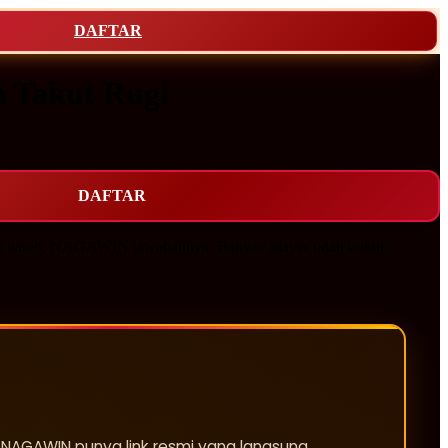
DAFTAR
 Takut Rugi
DAFTAR
g gacor parah, NAGAWIN jawabannya. Banyak player udah buktiin
, NAGAWIN punya link resmi yang langsung