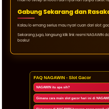
Gabung Sekarang dan Rasakan
Kalau lo emang serius mau nyari cuan dari slot gaco
Sekarang juga, langsung klik link resmi NAGAWIN da
bosku!
FAQ NAGAWIN - Slot Gacor
NAGAWIN itu apa sih?
Gimana cara main slot gacor hari ini di NAGAW