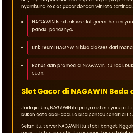
nyambung ke slot gacor dengan winrate tertinggi. N
NAGAWIN kasih akses slot gacor hari ini ya
panas-panasnya.
Link resmi NAGAWIN bisa diakses dari mana a
Bonus dan promosi di NAGAWIN itu real, bu
cuan.
Slot Gacor di NAGAWIN Beda d
Jadi gini bro, NAGAWIN itu punya sistem yang udah 
bukan data abal-abal. Lo bisa pantau sendiri di fitu
Selain itu, server NAGAWIN itu stabil banget. Ng
main lo tetep smooth dan nyaman tanpa takut ru