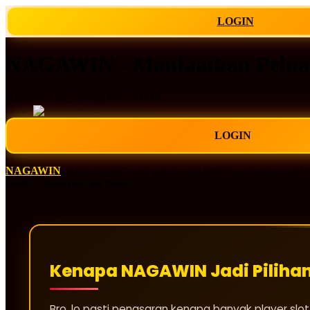
LOGIN
NAGAWIN - Manfaatkan Peluan
GRATIS
Akses Resmi NAGAWIN
LOGIN
NAGAWIN
adalah platform slot gacor yang kasih lo peluang cuan b
sendiri, tinggal gas aja bosku!
Kenapa NAGAWIN Jadi Pilihan
Bro, lo pasti penasaran kenapa banyak player sl