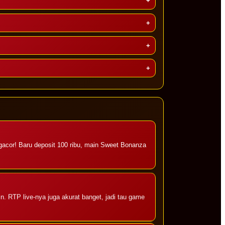
+
+
+
+
gacor! Baru deposit 100 ribu, main Sweet Bonanza
n. RTP live-nya juga akurat banget, jadi tau game