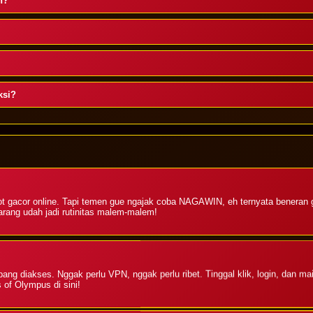
h?
ksi?
t gacor online. Tapi temen gue ngajak coba NAGAWIN, eh ternyata beneran 
arang udah jadi rutinitas malem-malem!
g diakses. Nggak perlu VPN, nggak perlu ribet. Tinggal klik, login, dan mai
 of Olympus di sini!