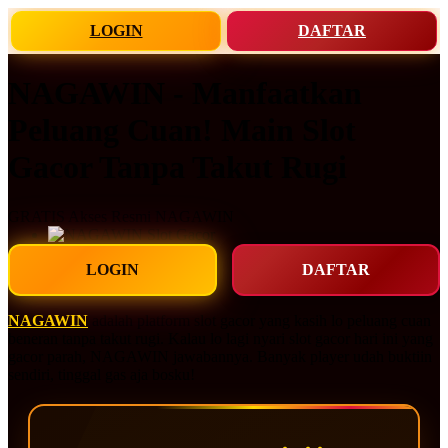
LOGIN
DAFTAR
NAGAWIN - Manfaatkan
Peluang Cuan! Main Slot
Gacor Tanpa Takut Rugi
GRATIS
Akses Resmi NAGAWIN
LOGIN
DAFTAR
NAGAWIN
adalah platform slot gacor yang kasih lo peluang cuan
beneran tanpa takut rugi. Kalau lo lagi nyari slot gacor hari ini yang
gacor parah, NAGAWIN jawabannya. Banyak player udah buktiin
sendiri, tinggal gas aja bosku!