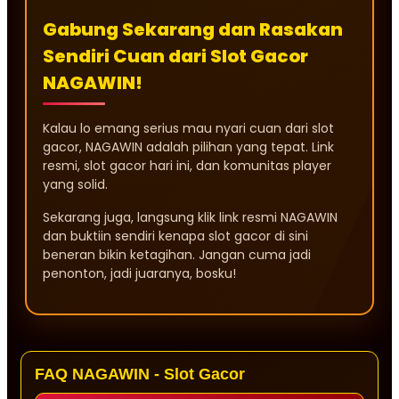
Gabung Sekarang dan Rasakan
Sendiri Cuan dari Slot Gacor
NAGAWIN!
Kalau lo emang serius mau nyari cuan dari slot
gacor, NAGAWIN adalah pilihan yang tepat. Link
resmi, slot gacor hari ini, dan komunitas player
yang solid.
Sekarang juga, langsung klik link resmi NAGAWIN
dan buktiin sendiri kenapa slot gacor di sini
beneran bikin ketagihan. Jangan cuma jadi
penonton, jadi juaranya, bosku!
FAQ NAGAWIN - Slot Gacor