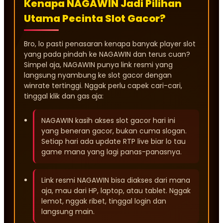
Kenapa NAGAWIN Jadi Pilihan
Utama Pecinta Slot Gacor?
Bro, lo pasti penasaran kenapa banyak player slot
yang pada pindah ke NAGAWIN dan terus cuan?
Simpel aja, NAGAWIN punya link resmi yang
langsung nyambung ke slot gacor dengan
winrate tertinggi. Nggak perlu capek cari-cari,
tinggal klik dan gas aja:
NAGAWIN kasih akses slot gacor hari ini
yang beneran gacor, bukan cuma slogan.
Setiap hari ada update RTP live biar lo tau
game mana yang lagi panas-panasnya.
Link resmi NAGAWIN bisa diakses dari mana
aja, mau dari HP, laptop, atau tablet. Nggak
lemot, nggak ribet, tinggal login dan
langsung main.