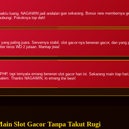
i waktu luang, NAGAWIN jadi andalan gue sekarang. Bonus new membernya g
hubungi. Pokoknya top dah!
ang paling juara. Servernya stabil, slot gacor-nya beneran gacor, dan yang
ter terus WD 2 jutaan. Mantap jiwa!
, tapi ternyata emang beneran slot gacor hari ini. Sekarang main tiap hari,
malem. Thanks NAGAWIN, lo emang the best!
in Slot Gacor Tanpa Takut Rugi