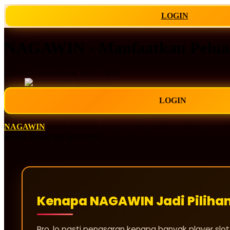
LOGIN
NAGAWIN - Manfaatkan Peluan
GRATIS
Akses Resmi NAGAWIN
LOGIN
NAGAWIN
adalah platform slot gacor yang kasih lo peluang cuan b
sendiri, tinggal gas aja bosku!
Kenapa NAGAWIN Jadi Pilihan
Bro, lo pasti penasaran kenapa banyak player sl