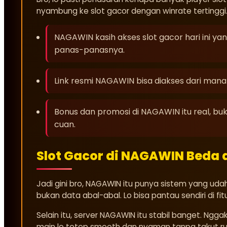
nyambung ke slot gacor dengan winrate tertinggi. N
NAGAWIN kasih akses slot gacor hari ini ya
panas-panasnya.
Link resmi NAGAWIN bisa diakses dari mana a
Bonus dan promosi di NAGAWIN itu real, bu
cuan.
Slot Gacor di NAGAWIN Beda d
Jadi gini bro, NAGAWIN itu punya sistem yang udah 
bukan data abal-abal. Lo bisa pantau sendiri di fitu
Selain itu, server NAGAWIN itu stabil banget. Ng
main lo tetep smooth dan nyaman tanpa takut ru