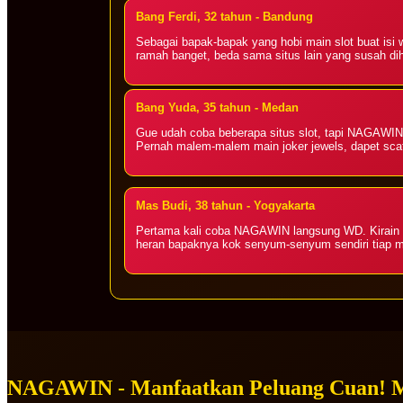
Bang Ferdi, 32 tahun - Bandung
Sebagai bapak-bapak yang hobi main slot buat is
ramah banget, beda sama situs lain yang susah di
Bang Yuda, 35 tahun - Medan
Gue udah coba beberapa situs slot, tapi NAGAWIN y
Pernah malem-malem main joker jewels, dapet scat
Mas Budi, 38 tahun - Yogyakarta
Pertama kali coba NAGAWIN langsung WD. Kirain PHP
heran bapaknya kok senyum-senyum sendiri tiap 
NAGAWIN - Manfaatkan Peluang Cuan! Ma