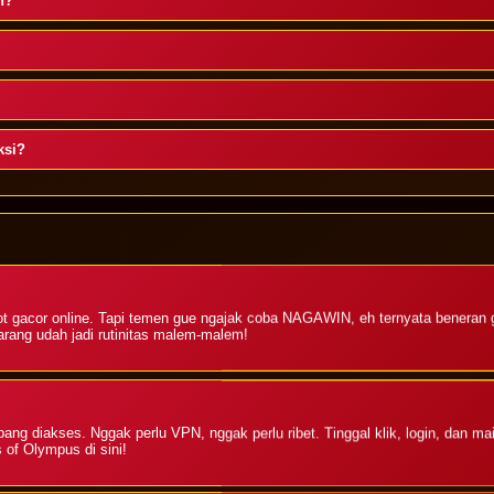
h?
ksi?
t gacor online. Tapi temen gue ngajak coba NAGAWIN, eh ternyata beneran 
arang udah jadi rutinitas malem-malem!
g diakses. Nggak perlu VPN, nggak perlu ribet. Tinggal klik, login, dan mai
 of Olympus di sini!