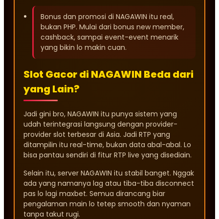
Bonus dan promosi di NAGAWIN itu real,
bukan PHP. Mulai dari bonus new member,
cashback, sampai event-event menarik
yang bikin lo makin cuan.
Slot Gacor di NAGAWIN Beda dari
yang Lain?
Jadi gini bro, NAGAWIN itu punya sistem yang
udah terintegrasi langsung dengan provider-
provider slot terbesar di Asia. Jadi RTP yang
ditampilin itu real-time, bukan data abal-abal. Lo
bisa pantau sendiri di fitur RTP live yang disediain.
Selain itu, server NAGAWIN itu stabil banget. Nggak
ada yang namanya lag atau tiba-tiba disconnect
pas lo lagi maxbet. Semua dirancang biar
pengalaman main lo tetep smooth dan nyaman
tanpa takut rugi.