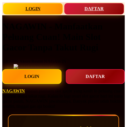
LOGIN
DAFTAR
NAGAWIN - Manfaatkan
Peluang Cuan! Main Slot
Gacor Tanpa Takut Rugi
GRATIS
Akses Resmi NAGAWIN
LOGIN
DAFTAR
NAGAWIN
adalah platform slot gacor yang kasih lo peluang cuan
beneran tanpa takut rugi. Kalau lo lagi nyari slot gacor hari ini yang
gacor parah, NAGAWIN jawabannya. Banyak player udah buktiin
sendiri, tinggal gas aja bosku!