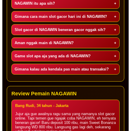
NAGAWIN itu apa sih?
+
Gimana cara main slot gacor hari ini di NAGAWIN?
+
Slot gacor di NAGAWIN beneran gacor nggak sih?
+
Aman nggak main di NAGAWIN?
+
Game slot apa aja yang ada di NAGAWIN?
+
Gimana kalau ada kendala pas main atau transaksi?
+
Review Pemain NAGAWIN
Bang Rudi, 34 tahun - Jakarta
Jujur aja gue awalnya ragu sama yang namanya slot gacor
online. Tapi temen gue ngajak coba NAGAWIN, eh ternyata
beneran gacor! Baru deposit 100 ribu, main Sweet Bonanza
langsung WD 800 ribu. Langsung gas lagi deh, sekarang
udah jadi rutinitas malem-malem!