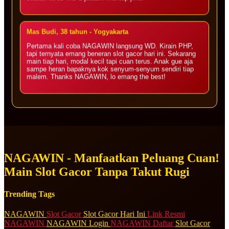
Mas Budi, 38 tahun - Yogyakarta
Pertama kali coba NAGAWIN langsung WD. Kirain PHP,
tapi ternyata emang beneran slot gacor hari ini. Sekarang
main tiap hari, modal kecil tapi cuan terus. Anak gue aja
sampe heran bapaknya kok senyum-senyum sendiri tiap
malem. Thanks NAGAWIN, lo emang the best!
NAGAWIN - Manfaatkan Peluang Cuan!
Main Slot Gacor Tanpa Takut Rugi
Trending Tags
NAGAWIN
Slot Gacor
Slot Gacor Hari Ini
Link Resmi
NAGAWIN
NAGAWIN Login
NAGAWIN Daftar
Slot Gacor