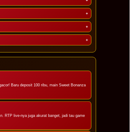
+
+
+
+
gacor! Baru deposit 100 ribu, main Sweet Bonanza
n. RTP live-nya juga akurat banget, jadi tau game