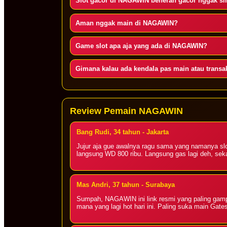
Slot gacor di NAGAWIN beneran gacor nggak si
Aman nggak main di NAGAWIN?
Game slot apa aja yang ada di NAGAWIN?
Gimana kalau ada kendala pas main atau transa
Review Pemain NAGAWIN
Bang Rudi, 34 tahun - Jakarta
Jujur aja gue awalnya ragu sama yang namanya slo
langsung WD 800 ribu. Langsung gas lagi deh, sek
Mas Andri, 37 tahun - Surabaya
Sumpah, NAGAWIN ini link resmi yang paling gampan
mana yang lagi hot hari ini. Paling suka main Gates