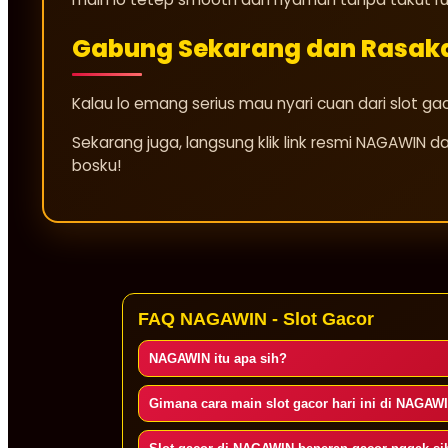
Gabung Sekarang dan Rasakan
Kalau lo emang serius mau nyari cuan dari slot gaco
Sekarang juga, langsung klik link resmi NAGAWIN da
bosku!
FAQ NAGAWIN - Slot Gacor
NAGAWIN itu apa sih?
Gimana cara main slot gacor hari ini di NAGAW