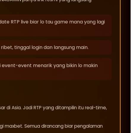
ate RTP live biar lo tau game mana yang lagi
ribet, tinggal login dan langsung main.
 event-event menarik yang bikin lo makin
 di Asia. Jadi RTP yang ditampilin itu real-time,
 lagi maxbet. Semua dirancang biar pengalaman