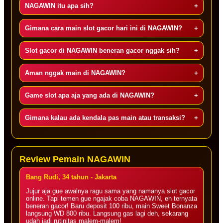
NAGAWIN itu apa sih?
+
Gimana cara main slot gacor hari ini di NAGAWIN?
+
Slot gacor di NAGAWIN beneran gacor nggak sih?
+
Aman nggak main di NAGAWIN?
+
Game slot apa aja yang ada di NAGAWIN?
+
Gimana kalau ada kendala pas main atau transaksi?
+
Review Pemain NAGAWIN
Bang Rudi, 34 tahun - Jakarta
Jujur aja gue awalnya ragu sama yang namanya slot gacor
online. Tapi temen gue ngajak coba NAGAWIN, eh ternyata
beneran gacor! Baru deposit 100 ribu, main Sweet Bonanza
langsung WD 800 ribu. Langsung gas lagi deh, sekarang
udah jadi rutinitas malem-malem!