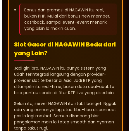
Bonus dan promosi di NAGAWIN itu real,
bukan PHP. Mulai dari bonus new member,
cashback, sampai event-event menarik
yang bikin lo makin cuan.
Slot Gacor di NAGAWIN Beda dari
yang Lain?
Jadi gini bro, NAGAWIN itu punya sistem yang
udah terintegrasi langsung dengan provider-
provider slot terbesar di Asia. Jadi RTP yang
ditampilin itu real-time, bukan data abal-abal. Lo
bisa pantau sendiri di fitur RTP live yang disediain.
Selain itu, server NAGAWIN itu stabil banget. Nggak
ada yang namanya lag atau tiba-tiba disconnect
pas lo lagi maxbet. Semua dirancang biar
pengalaman main lo tetep smooth dan nyaman
tanpa takut rugi.