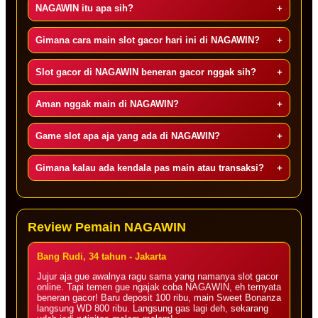
NAGAWIN itu apa sih?
+
Gimana cara main slot gacor hari ini di NAGAWIN?
+
Slot gacor di NAGAWIN beneran gacor nggak sih?
+
Aman nggak main di NAGAWIN?
+
Game slot apa aja yang ada di NAGAWIN?
+
Gimana kalau ada kendala pas main atau transaksi?
+
Review Pemain NAGAWIN
Bang Rudi, 34 tahun - Jakarta
Jujur aja gue awalnya ragu sama yang namanya slot gacor
online. Tapi temen gue ngajak coba NAGAWIN, eh ternyata
beneran gacor! Baru deposit 100 ribu, main Sweet Bonanza
langsung WD 800 ribu. Langsung gas lagi deh, sekarang
udah jadi rutinitas malem-malem!