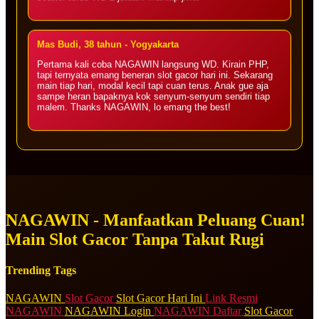
Mas Budi, 38 tahun - Yogyakarta
Pertama kali coba NAGAWIN langsung WD. Kirain PHP,
tapi ternyata emang beneran slot gacor hari ini. Sekarang
main tiap hari, modal kecil tapi cuan terus. Anak gue aja
sampe heran bapaknya kok senyum-senyum sendiri tiap
malem. Thanks NAGAWIN, lo emang the best!
NAGAWIN - Manfaatkan Peluang Cuan!
Main Slot Gacor Tanpa Takut Rugi
Trending Tags
NAGAWIN
Slot Gacor
Slot Gacor Hari Ini
Link Resmi
NAGAWIN
NAGAWIN Login
NAGAWIN Daftar
Slot Gacor