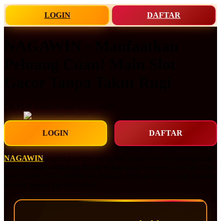
LOGIN
DAFTAR
NAGAWIN - Manfaatkan
Peluang Cuan! Main Slot
Gacor Tanpa Takut Rugi
GRATIS
Akses Resmi NAGAWIN
LOGIN
DAFTAR
NAGAWIN
adalah platform slot gacor yang kasih lo peluang cuan
beneran tanpa takut rugi. Kalau lo lagi nyari slot gacor hari ini yang
gacor parah, NAGAWIN jawabannya. Banyak player udah buktiin
sendiri, tinggal gas aja bosku!