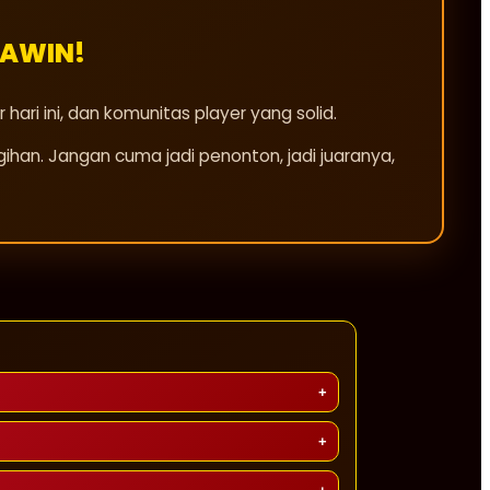
GAWIN!
hari ini, dan komunitas player yang solid.
agihan. Jangan cuma jadi penonton, jadi juaranya,
+
+