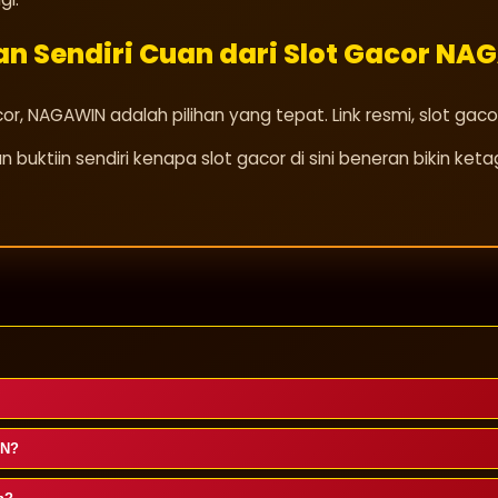
 Sendiri Cuan dari Slot Gacor NA
r, NAGAWIN adalah pilihan yang tepat. Link resmi, slot gacor 
n buktiin sendiri kenapa slot gacor di sini beneran bikin ket
IN?