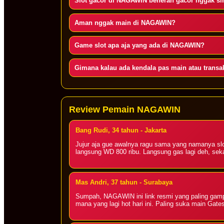
Slot gacor di NAGAWIN beneran gacor nggak si
Aman nggak main di NAGAWIN?
Game slot apa aja yang ada di NAGAWIN?
Gimana kalau ada kendala pas main atau transa
Review Pemain NAGAWIN
Bang Rudi, 34 tahun - Jakarta
Jujur aja gue awalnya ragu sama yang namanya slo
langsung WD 800 ribu. Langsung gas lagi deh, sek
Mas Andri, 37 tahun - Surabaya
Sumpah, NAGAWIN ini link resmi yang paling gampan
mana yang lagi hot hari ini. Paling suka main Gates