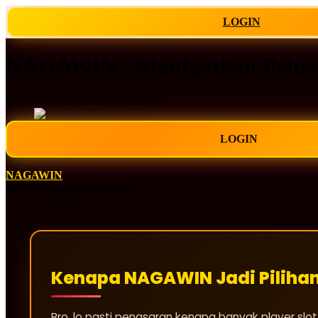
LOGIN
NAGAWIN - Manfaatkan Peluan
GRATIS
Akses Resmi NAGAWIN
LOGIN
NAGAWIN
adalah platform slot gacor yang kasih lo peluang cuan b
sendiri, tinggal gas aja bosku!
Kenapa NAGAWIN Jadi Pilihan
Bro, lo pasti penasaran kenapa banyak player sl