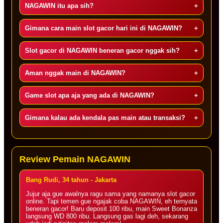
NAGAWIN itu apa sih?
+
Gimana cara main slot gacor hari ini di NAGAWIN?
+
Slot gacor di NAGAWIN beneran gacor nggak sih?
+
Aman nggak main di NAGAWIN?
+
Game slot apa aja yang ada di NAGAWIN?
+
Gimana kalau ada kendala pas main atau transaksi?
+
Review Pemain NAGAWIN
Bang Rudi, 34 tahun - Jakarta
Jujur aja gue awalnya ragu sama yang namanya slot gacor
online. Tapi temen gue ngajak coba NAGAWIN, eh ternyata
beneran gacor! Baru deposit 100 ribu, main Sweet Bonanza
langsung WD 800 ribu. Langsung gas lagi deh, sekarang
udah jadi rutinitas malem-malem!