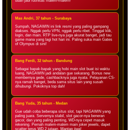
Mas Andri, 37 tahun - Surabaya
Sumpah, NAGAWIN ini link resmi yang paling gampang
diakses. Nggak perlu VPN, nggak perlu ribet. Tinggal klik,
login, dan main. RTP live-nya juga akurat banget, jadi tau
game mana yang lagi hot hari ini. Paling suka main Gates
of Olympus di sini!
Bang Ferdi, 32 tahun - Bandung
Sebagai bapak-bapak yang hobi main slot buat isi waktu
luang, NAGAWIN jadi andalan gue sekarang. Bonus new
membernya gede, cashbacknya juga nyata. Pelayanan CS-
nya ramah banget, beda sama situs lain yang susah
dihubungi. Pokoknya top dah!
Bang Yuda, 35 tahun - Medan
Gue udah coba beberapa situs slot, tapi NAGAWIN yang
paling juara. Servernya stabil, slot gacor-nya beneran
gacor, dan yang paling penting, WD-nya cepet masuk
rekening. Pernah malem-malem main joker jewels, dapet
scatter terus WD 2 jutaan. Mantap jiwa!