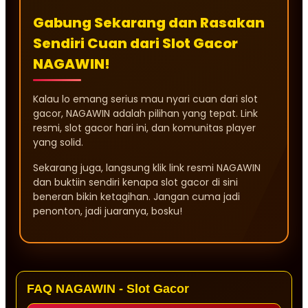
Gabung Sekarang dan Rasakan
Sendiri Cuan dari Slot Gacor
NAGAWIN!
Kalau lo emang serius mau nyari cuan dari slot
gacor, NAGAWIN adalah pilihan yang tepat. Link
resmi, slot gacor hari ini, dan komunitas player
yang solid.
Sekarang juga, langsung klik link resmi NAGAWIN
dan buktiin sendiri kenapa slot gacor di sini
beneran bikin ketagihan. Jangan cuma jadi
penonton, jadi juaranya, bosku!
FAQ NAGAWIN - Slot Gacor