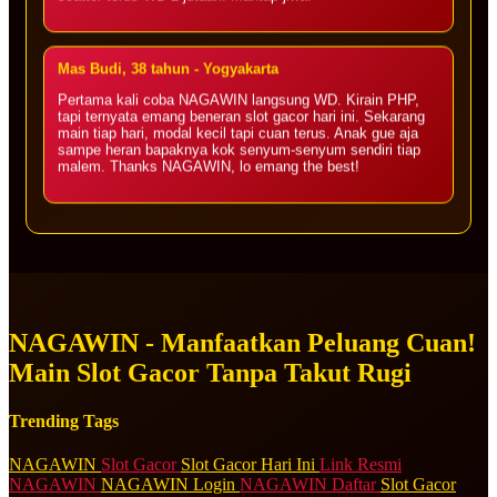
Mas Budi, 38 tahun - Yogyakarta
Pertama kali coba NAGAWIN langsung WD. Kirain PHP,
tapi ternyata emang beneran slot gacor hari ini. Sekarang
main tiap hari, modal kecil tapi cuan terus. Anak gue aja
sampe heran bapaknya kok senyum-senyum sendiri tiap
malem. Thanks NAGAWIN, lo emang the best!
NAGAWIN - Manfaatkan Peluang Cuan!
Main Slot Gacor Tanpa Takut Rugi
Trending Tags
NAGAWIN
Slot Gacor
Slot Gacor Hari Ini
Link Resmi
NAGAWIN
NAGAWIN Login
NAGAWIN Daftar
Slot Gacor