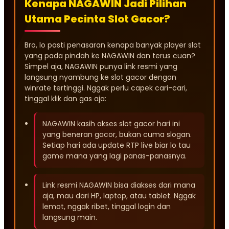
Kenapa NAGAWIN Jadi Pilihan
Utama Pecinta Slot Gacor?
Bro, lo pasti penasaran kenapa banyak player slot
yang pada pindah ke NAGAWIN dan terus cuan?
Simpel aja, NAGAWIN punya link resmi yang
langsung nyambung ke slot gacor dengan
winrate tertinggi. Nggak perlu capek cari-cari,
tinggal klik dan gas aja:
NAGAWIN kasih akses slot gacor hari ini
yang beneran gacor, bukan cuma slogan.
Setiap hari ada update RTP live biar lo tau
game mana yang lagi panas-panasnya.
Link resmi NAGAWIN bisa diakses dari mana
aja, mau dari HP, laptop, atau tablet. Nggak
lemot, nggak ribet, tinggal login dan
langsung main.