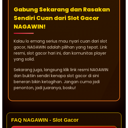
Gabung Sekarang dan Rasakan
Sendiri Cuan dari Slot Gacor
NAGAWIN!
Kalau lo emang serius mau nyari cuan dari slot
gacor, NAGAWIN adalah pilihan yang tepat. Link
resmi, slot gacor hari ini, dan komunitas player
yang solid.
Sekarang juga, langsung klik link resmi NAGAWIN
dan buktiin sendiri kenapa slot gacor di sini
beneran bikin ketagihan. Jangan cuma jadi
penonton, jadi juaranya, bosku!
FAQ NAGAWIN - Slot Gacor