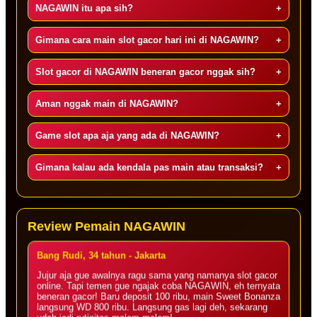
NAGAWIN itu apa sih?
+
Gimana cara main slot gacor hari ini di NAGAWIN?
+
Slot gacor di NAGAWIN beneran gacor nggak sih?
+
Aman nggak main di NAGAWIN?
+
Game slot apa aja yang ada di NAGAWIN?
+
Gimana kalau ada kendala pas main atau transaksi?
+
Review Pemain NAGAWIN
Bang Rudi, 34 tahun - Jakarta
Jujur aja gue awalnya ragu sama yang namanya slot gacor
online. Tapi temen gue ngajak coba NAGAWIN, eh ternyata
beneran gacor! Baru deposit 100 ribu, main Sweet Bonanza
langsung WD 800 ribu. Langsung gas lagi deh, sekarang
udah jadi rutinitas malem-malem!