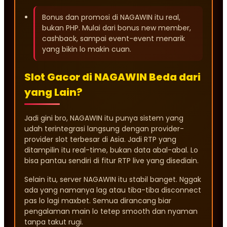
Bonus dan promosi di NAGAWIN itu real,
bukan PHP. Mulai dari bonus new member,
cashback, sampai event-event menarik
yang bikin lo makin cuan.
Slot Gacor di NAGAWIN Beda dari
yang Lain?
Jadi gini bro, NAGAWIN itu punya sistem yang
udah terintegrasi langsung dengan provider-
provider slot terbesar di Asia. Jadi RTP yang
ditampilin itu real-time, bukan data abal-abal. Lo
bisa pantau sendiri di fitur RTP live yang disediain.
Selain itu, server NAGAWIN itu stabil banget. Nggak
ada yang namanya lag atau tiba-tiba disconnect
pas lo lagi maxbet. Semua dirancang biar
pengalaman main lo tetep smooth dan nyaman
tanpa takut rugi.