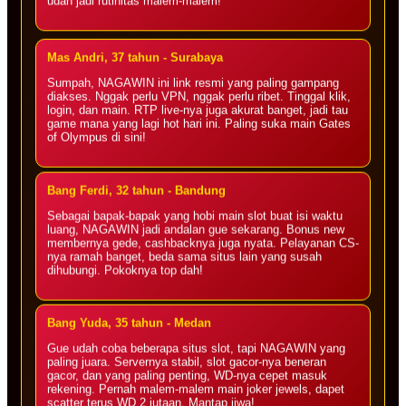
Mas Andri, 37 tahun - Surabaya
Sumpah, NAGAWIN ini link resmi yang paling gampang
diakses. Nggak perlu VPN, nggak perlu ribet. Tinggal klik,
login, dan main. RTP live-nya juga akurat banget, jadi tau
game mana yang lagi hot hari ini. Paling suka main Gates
of Olympus di sini!
Bang Ferdi, 32 tahun - Bandung
Sebagai bapak-bapak yang hobi main slot buat isi waktu
luang, NAGAWIN jadi andalan gue sekarang. Bonus new
membernya gede, cashbacknya juga nyata. Pelayanan CS-
nya ramah banget, beda sama situs lain yang susah
dihubungi. Pokoknya top dah!
Bang Yuda, 35 tahun - Medan
Gue udah coba beberapa situs slot, tapi NAGAWIN yang
paling juara. Servernya stabil, slot gacor-nya beneran
gacor, dan yang paling penting, WD-nya cepet masuk
rekening. Pernah malem-malem main joker jewels, dapet