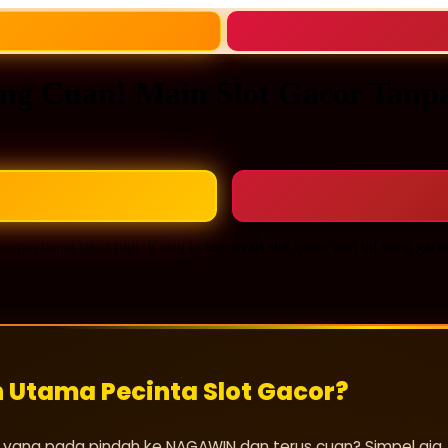
g Cuan! Main Slot Gacor Tanpa
eneran tanpa takut rugi. Kalau lo lagi nyari slot gacor hari ini yan
 Utama Pecinta Slot Gacor?
ot yang pada pindah ke NAGAWIN dan terus cuan? Simpel aja