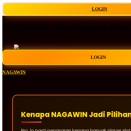
LOGIN
NAGAWIN - Manfaatkan Peluan
GRATIS
Akses Resmi NAGAWIN
LOGIN
NAGAWIN
adalah platform slot gacor yang kasih lo peluang cuan b
sendiri, tinggal gas aja bosku!
Kenapa NAGAWIN Jadi Pilihan
Bro, lo pasti penasaran kenapa banyak player sl