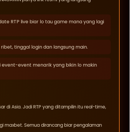
ate RTP live biar lo tau game mana yang lagi
ribet, tinggal login dan langsung main.
 event-event menarik yang bikin lo makin
 di Asia. Jadi RTP yang ditampilin itu real-time,
 lagi maxbet. Semua dirancang biar pengalaman