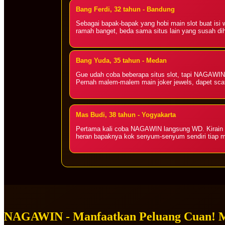
Bang Ferdi, 32 tahun - Bandung
Sebagai bapak-bapak yang hobi main slot buat is
ramah banget, beda sama situs lain yang susah di
Bang Yuda, 35 tahun - Medan
Gue udah coba beberapa situs slot, tapi NAGAWIN y
Pernah malem-malem main joker jewels, dapet scat
Mas Budi, 38 tahun - Yogyakarta
Pertama kali coba NAGAWIN langsung WD. Kirain PHP
heran bapaknya kok senyum-senyum sendiri tiap 
NAGAWIN - Manfaatkan Peluang Cuan! Ma