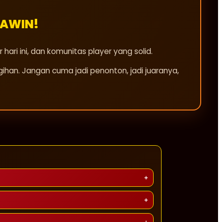
GAWIN!
hari ini, dan komunitas player yang solid.
agihan. Jangan cuma jadi penonton, jadi juaranya,
+
+