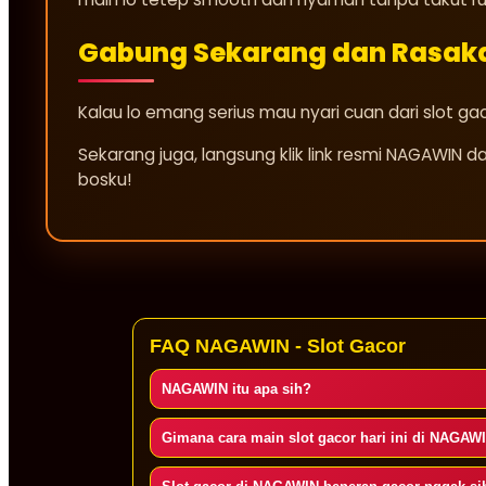
Gabung Sekarang dan Rasakan
Kalau lo emang serius mau nyari cuan dari slot gaco
Sekarang juga, langsung klik link resmi NAGAWIN da
bosku!
FAQ NAGAWIN - Slot Gacor
NAGAWIN itu apa sih?
Gimana cara main slot gacor hari ini di NAGAW