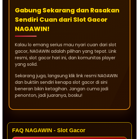
Gabung Sekarang dan Rasakan
Sendiri Cuan dari Slot Gacor
NAGAWIN!
Kalau lo emang serius mau nyari cuan dari slot
gacor, NAGAWIN adalah pilihan yang tepat. Link
resmi, slot gacor hari ini, dan komunitas player
yang solid.
Sekarang juga, langsung klik link resmi NAGAWIN
dan buktiin sendiri kenapa slot gacor di sini
beneran bikin ketagihan. Jangan cuma jadi
penonton, jadi juaranya, bosku!
FAQ NAGAWIN - Slot Gacor