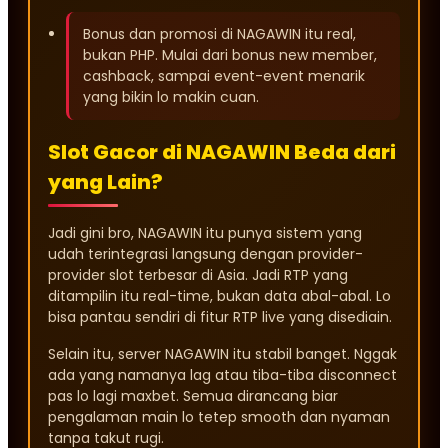
Bonus dan promosi di NAGAWIN itu real,
bukan PHP. Mulai dari bonus new member,
cashback, sampai event-event menarik
yang bikin lo makin cuan.
Slot Gacor di NAGAWIN Beda dari
yang Lain?
Jadi gini bro, NAGAWIN itu punya sistem yang
udah terintegrasi langsung dengan provider-
provider slot terbesar di Asia. Jadi RTP yang
ditampilin itu real-time, bukan data abal-abal. Lo
bisa pantau sendiri di fitur RTP live yang disediain.
Selain itu, server NAGAWIN itu stabil banget. Nggak
ada yang namanya lag atau tiba-tiba disconnect
pas lo lagi maxbet. Semua dirancang biar
pengalaman main lo tetep smooth dan nyaman
tanpa takut rugi.