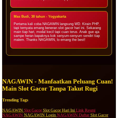
Mas Budi, 38 tahun - Yogyakarta
Pertama kali coba NAGAWIN langsung WD. Kirain PHP,
tapi ternyata emang beneran slot gacor hari ini. Sekarang
main tiap hari, modal kecil tapi cuan terus. Anak gue aja
sampe heran bapaknya kok senyum-senyum sendiri tiap
malem. Thanks NAGAWIN, lo emang the best!
NAGAWIN - Manfaatkan Peluang Cuan!
Main Slot Gacor Tanpa Takut Rugi
Trending Tags
NAGAWIN
Slot Gacor
Slot Gacor Hari Ini
Link Resmi
NAGAWIN
NAGAWIN Login
NAGAWIN Daftar
Slot Gacor