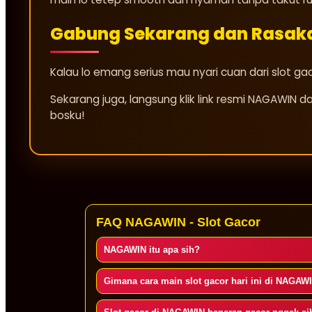
Gabung Sekarang dan Rasakan
Kalau lo emang serius mau nyari cuan dari slot gaco
Sekarang juga, langsung klik link resmi NAGAWIN da
bosku!
FAQ NAGAWIN - Slot Gacor
NAGAWIN itu apa sih?
Gimana cara main slot gacor hari ini di NAGAW