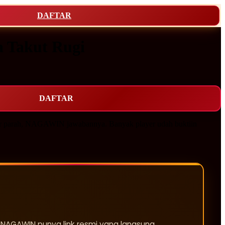
DAFTAR
 Takut Rugi
DAFTAR
g gacor parah, NAGAWIN jawabannya. Banyak player udah buktiin
, NAGAWIN punya link resmi yang langsung