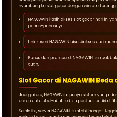
nyambung ke slot gacor dengan winrate tertinggi. N
NAGAWIN kasih akses slot gacor hari ini ya
panas-panasnya.
Link resmi NAGAWIN bisa diakses dari mana a
Bonus dan promosi di NAGAWIN itu real, bu
cuan.
Slot Gacor di NAGAWIN Beda d
Jadi gini bro, NAGAWIN itu punya sistem yang udah 
bukan data abal-abal. Lo bisa pantau sendiri di fitu
Selain itu, server NAGAWIN itu stabil banget. Ng
main lo tetep smooth dan nyaman tanpa takut ru