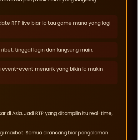
ate RTP live biar lo tau game mana yang lagi
ribet, tinggal login dan langsung main.
 event-event menarik yang bikin lo makin
 di Asia. Jadi RTP yang ditampilin itu real-time,
 lagi maxbet. Semua dirancang biar pengalaman