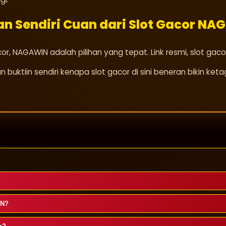
 Sendiri Cuan dari Slot Gacor NA
r, NAGAWIN adalah pilihan yang tepat. Link resmi, slot gacor 
n buktiin sendiri kenapa slot gacor di sini beneran bikin ket
IN?