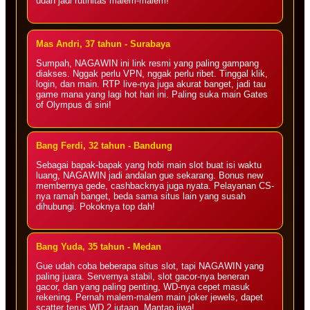
Mas Andri, 37 tahun - Surabaya
Sumpah, NAGAWIN ini link resmi yang paling gampang
diakses. Nggak perlu VPN, nggak perlu ribet. Tinggal klik,
login, dan main. RTP live-nya juga akurat banget, jadi tau
game mana yang lagi hot hari ini. Paling suka main Gates
of Olympus di sini!
Bang Ferdi, 32 tahun - Bandung
Sebagai bapak-bapak yang hobi main slot buat isi waktu
luang, NAGAWIN jadi andalan gue sekarang. Bonus new
membernya gede, cashbacknya juga nyata. Pelayanan CS-
nya ramah banget, beda sama situs lain yang susah
dihubungi. Pokoknya top dah!
Bang Yuda, 35 tahun - Medan
Gue udah coba beberapa situs slot, tapi NAGAWIN yang
paling juara. Servernya stabil, slot gacor-nya beneran
gacor, dan yang paling penting, WD-nya cepet masuk
rekening. Pernah malem-malem main joker jewels, dapet
scatter terus WD 2 jutaan. Mantap jiwa!