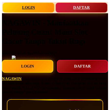
LOGIN
DAFTAR
NAGAWIN - Manfaatkan
Peluang Cuan! Main Slot
Gacor Tanpa Takut Rugi
GRATIS
Akses Resmi NAGAWIN
LOGIN
DAFTAR
NAGAWIN
adalah platform slot gacor yang kasih lo peluang cuan
beneran tanpa takut rugi. Kalau lo lagi nyari slot gacor hari ini yang
gacor parah, NAGAWIN jawabannya. Banyak player udah buktiin
sendiri, tinggal gas aja bosku!