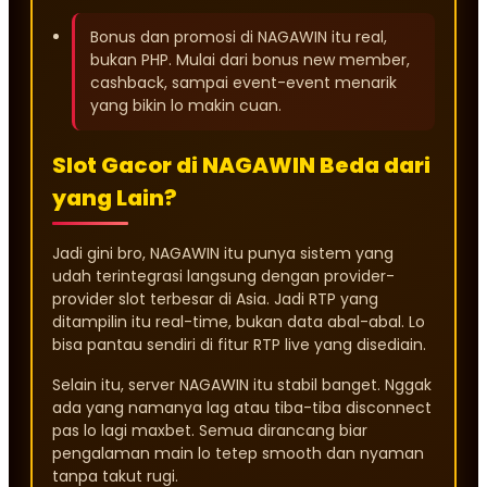
Bonus dan promosi di NAGAWIN itu real,
bukan PHP. Mulai dari bonus new member,
cashback, sampai event-event menarik
yang bikin lo makin cuan.
Slot Gacor di NAGAWIN Beda dari
yang Lain?
Jadi gini bro, NAGAWIN itu punya sistem yang
udah terintegrasi langsung dengan provider-
provider slot terbesar di Asia. Jadi RTP yang
ditampilin itu real-time, bukan data abal-abal. Lo
bisa pantau sendiri di fitur RTP live yang disediain.
Selain itu, server NAGAWIN itu stabil banget. Nggak
ada yang namanya lag atau tiba-tiba disconnect
pas lo lagi maxbet. Semua dirancang biar
pengalaman main lo tetep smooth dan nyaman
tanpa takut rugi.