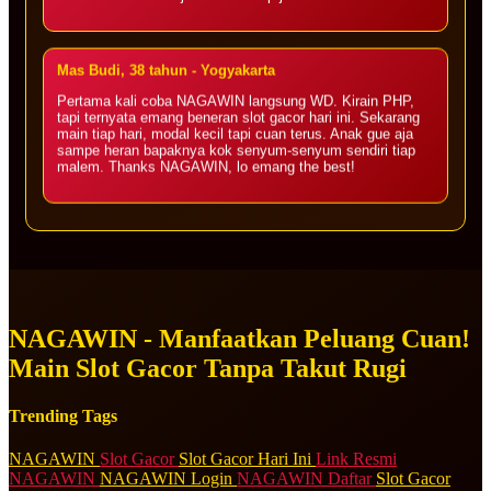
Mas Budi, 38 tahun - Yogyakarta
Pertama kali coba NAGAWIN langsung WD. Kirain PHP,
tapi ternyata emang beneran slot gacor hari ini. Sekarang
main tiap hari, modal kecil tapi cuan terus. Anak gue aja
sampe heran bapaknya kok senyum-senyum sendiri tiap
malem. Thanks NAGAWIN, lo emang the best!
NAGAWIN - Manfaatkan Peluang Cuan!
Main Slot Gacor Tanpa Takut Rugi
Trending Tags
NAGAWIN
Slot Gacor
Slot Gacor Hari Ini
Link Resmi
NAGAWIN
NAGAWIN Login
NAGAWIN Daftar
Slot Gacor