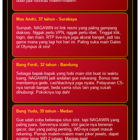
Mas Andri, 37 tahun - Surabaya
Sumpah, NAGAWIN ini link resmi yang paling gampang
diakses. Nggak perlu VPN, nggak perlu ribet. Tinggal klik,
login, dan main. RTP live-nya juga akurat banget, jadi tau
game mana yang lagi hot hari ini. Paling suka main Gates
of Olympus di sini!
Bang Ferdi, 32 tahun - Bandung
Sebagai bapak-bapak yang hobi main slot buat isi waktu
luang, NAGAWIN jadi andalan gue sekarang. Bonus new
membernya gede, cashbacknya juga nyata. Pelayanan CS-
nya ramah banget, beda sama situs lain yang susah
dihubungi. Pokoknya top dah!
Bang Yuda, 35 tahun - Medan
Gue udah coba beberapa situs slot, tapi NAGAWIN yang
paling juara. Servernya stabil, slot gacor-nya beneran
gacor, dan yang paling penting, WD-nya cepet masuk
rekening. Pernah malem-malem main joker jewels, dapet
scatter terus WD 2 jutaan. Mantap jiwa!