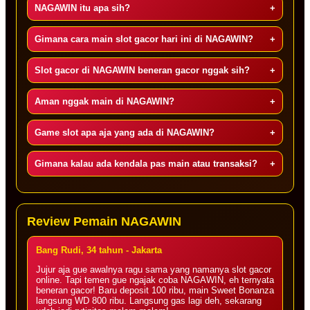
NAGAWIN itu apa sih?
+
Gimana cara main slot gacor hari ini di NAGAWIN?
+
Slot gacor di NAGAWIN beneran gacor nggak sih?
+
Aman nggak main di NAGAWIN?
+
Game slot apa aja yang ada di NAGAWIN?
+
Gimana kalau ada kendala pas main atau transaksi?
+
Review Pemain NAGAWIN
Bang Rudi, 34 tahun - Jakarta
Jujur aja gue awalnya ragu sama yang namanya slot gacor
online. Tapi temen gue ngajak coba NAGAWIN, eh ternyata
beneran gacor! Baru deposit 100 ribu, main Sweet Bonanza
langsung WD 800 ribu. Langsung gas lagi deh, sekarang
udah jadi rutinitas malem-malem!