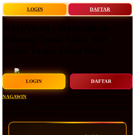
LOGIN
DAFTAR
NAGAWIN - Manfaatkan
Peluang Cuan! Main Slot
Gacor Tanpa Takut Rugi
GRATIS
Akses Resmi NAGAWIN
LOGIN
DAFTAR
NAGAWIN
adalah platform slot gacor yang kasih lo peluang cuan
beneran tanpa takut rugi. Kalau lo lagi nyari slot gacor hari ini yang
gacor parah, NAGAWIN jawabannya. Banyak player udah buktiin
sendiri, tinggal gas aja bosku!