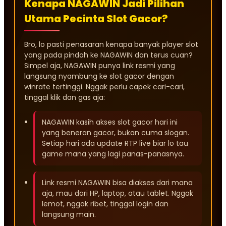
Kenapa NAGAWIN Jadi Pilihan
Utama Pecinta Slot Gacor?
Bro, lo pasti penasaran kenapa banyak player slot
yang pada pindah ke NAGAWIN dan terus cuan?
Simpel aja, NAGAWIN punya link resmi yang
langsung nyambung ke slot gacor dengan
winrate tertinggi. Nggak perlu capek cari-cari,
tinggal klik dan gas aja:
NAGAWIN kasih akses slot gacor hari ini
yang beneran gacor, bukan cuma slogan.
Setiap hari ada update RTP live biar lo tau
game mana yang lagi panas-panasnya.
Link resmi NAGAWIN bisa diakses dari mana
aja, mau dari HP, laptop, atau tablet. Nggak
lemot, nggak ribet, tinggal login dan
langsung main.