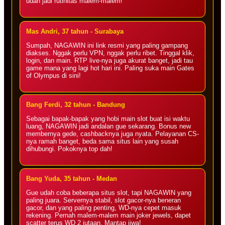
Mas Andri, 37 tahun - Surabaya
Sumpah, NAGAWIN ini link resmi yang paling gampang
diakses. Nggak perlu VPN, nggak perlu ribet. Tinggal klik,
login, dan main. RTP live-nya juga akurat banget, jadi tau
game mana yang lagi hot hari ini. Paling suka main Gates
of Olympus di sini!
Bang Ferdi, 32 tahun - Bandung
Sebagai bapak-bapak yang hobi main slot buat isi waktu
luang, NAGAWIN jadi andalan gue sekarang. Bonus new
membernya gede, cashbacknya juga nyata. Pelayanan CS-
nya ramah banget, beda sama situs lain yang susah
dihubungi. Pokoknya top dah!
Bang Yuda, 35 tahun - Medan
Gue udah coba beberapa situs slot, tapi NAGAWIN yang
paling juara. Servernya stabil, slot gacor-nya beneran
gacor, dan yang paling penting, WD-nya cepet masuk
rekening. Pernah malem-malem main joker jewels, dapet
scatter terus WD 2 jutaan. Mantap jiwa!