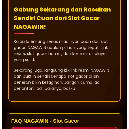
Gabung Sekarang dan Rasakan
Sendiri Cuan dari Slot Gacor
NAGAWIN!
Kalau lo emang serius mau nyari cuan dari slot
gacor, NAGAWIN adalah pilihan yang tepat. Link
resmi, slot gacor hari ini, dan komunitas player
yang solid.
Sekarang juga, langsung klik link resmi NAGAWIN
dan buktiin sendiri kenapa slot gacor di sini
beneran bikin ketagihan. Jangan cuma jadi
penonton, jadi juaranya, bosku!
FAQ NAGAWIN - Slot Gacor